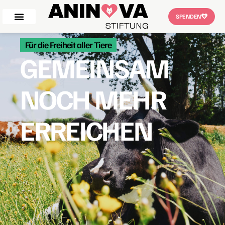
SPENDEN
Für die Freiheit aller Tiere
GEMEINSAM
NOCH MEHR
ERREICHEN