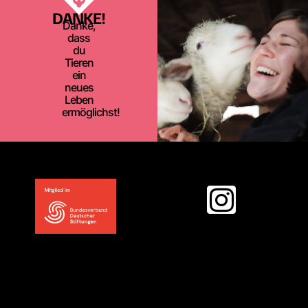
DANKE!
Danke,
dass
du
Tieren
ein
neues
Leben
ermöglichst!